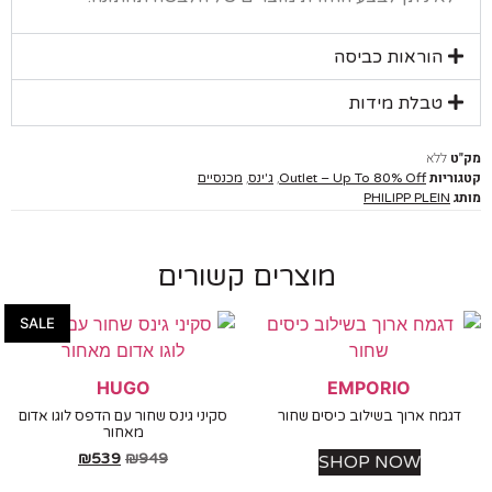
הוראות כביסה
טבלת מידות
ללא
יות
,
,
Outlet – Up To 80% Off
ג'ינס
מכנסיים
PHILIPP PLEIN
מוצרים קשורים
SALE
HUGO
EMPORIO
מח ארוך בשילוב כיסים שחור
סקיני גינס שחור עם הדפס לוגו אדום
מאחור
₪
539
₪
949
SHOP NOW