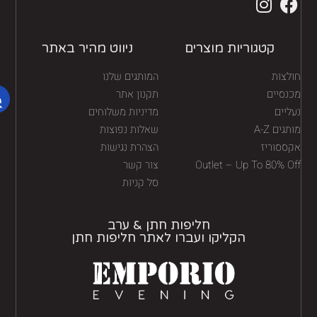
קטגוריות מוצרים
ניווט מהיר באתר
לצות
המותגים שלנו
נסיים
תקנון אתר
יים
מדיניות משלוחים
גים A-Z
שאלות נפוצות
ססוריז
הצהרת נגישות
Outlet – Up To 80% O
צור קשר
סל קניות
חליפות חתן & ערב
הקליקו ועברו לאתר חליפות חתן