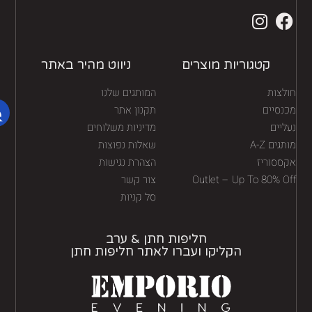
קטגוריות מוצרים
ניווט מהיר באתר
לצות
המותגים שלנו
נסיים
תקנון אתר
יים
מדיניות משלוחים
גים A-Z
שאלות נפוצות
ססוריז
הצהרת נגישות
Outlet – Up To 80% O
צור קשר
סל קניות
חליפות חתן & ערב
הקליקו ועברו לאתר חליפות חתן