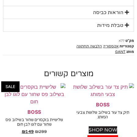
הוראות כביסה
טבלת מידות
ללא
יות
,
אקססוריז
הלבשה תחתונה
GANT
מוצרים קשורים
SALE
BOSS
BOSS
ק צד עור בשילוב שלושת צבעי
המותג
שלישיית בוקסרים שחור בשילוב פס
שחור עם לוגו לבן חום
SHOP NOW
₪
149
₪
299